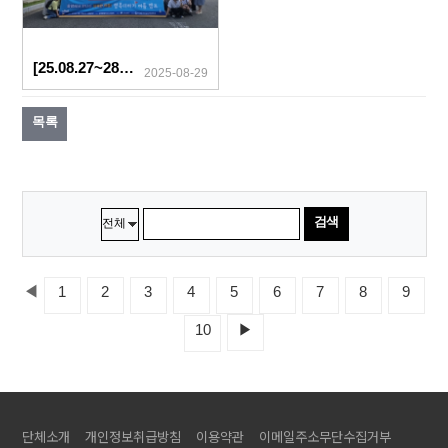
[25.08.27~28] 사회문화항상프로그램 <2025년 여름 켐프>
2025-08-29
목록
검색
◀
1
2
3
4
5
6
7
8
9
10
▶
단체소개
개인정보취급방침
이용약관
이메일주소무단수집거부